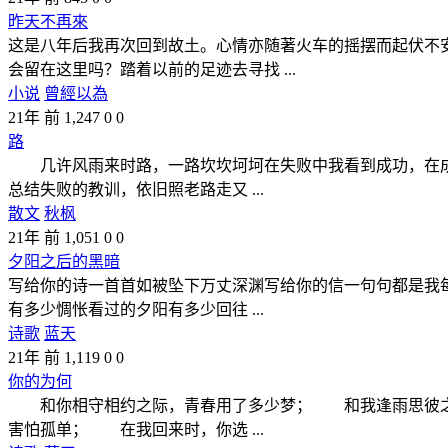
昨天不再來
这是八年后我再次回到故土。心情亦随著火车的摇摆而起伏不
会留在这里吗？踏着以前的足迹去寻找 ...
小说
曾經以為
21年 前
1,247
0
0
路
几许风雨来时路，一路坎坎坷坷在失败中我看到成功，在成
总结失败的教训，依旧照老路走又 ...
散文
秋枫
21年 前
1,051
0
0
夕阳之后的黑暗
写给你的诗一首首如被坠下万丈深渊写给你的信一句句都是我
有多少惆怅看过的夕阳有多少回往 ...
诗歌
蓝天
21年 前
1,119
0
0
你的为何
和你相守相约之际，青春用了多少梦； 和我逢雨思彼之
害怕孤单； 在我回来时，你选 ...