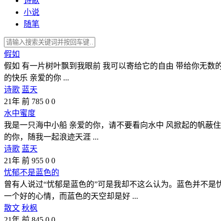
诗歌
小说
随笔
假如
假如 有一片树叶飘到我眼前 我可以寄给它的自由 带给你无数的
的快乐 亲爱的你 ...
诗歌
蓝天
21年 前
785
0
0
水中蜜度
我是一只海中小船 亲爱的你，请不要看向水中 风掀起的帆蔽住
的你，随我一起浪迹天涯 ...
诗歌
蓝天
21年 前
955
0
0
忧郁不是蓝色的
曾有人说过“忧郁是蓝色的”可是我却不这么认为。蓝色并不
一个好的心情，而蓝色的天空却是好 ...
散文
秋枫
21年 前
845
0
0