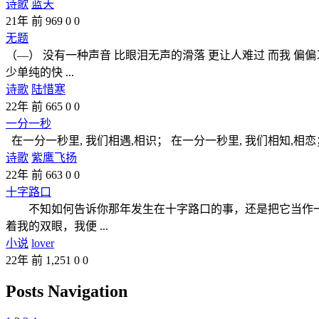
诗歌
蓝天
21年 前
969
0
0
无题
（—） 没有一种声音 比眼泪无声的滑落 更让人难过 而我 偏
少单纯的快 ...
诗歌
陆惜寒
22年 前
665
0
0
一分一秒
在一分一秒里, 我们相遇,相识； 在一分一秒里, 我们相知,相恋；
诗歌
紫鹰飞扬
22年 前
663
0
0
十字路口
不知如何告诉你那年发生在十字路口的事，还是把它当作一
着我的双眼，我便 ...
小说
lover
22年 前
1,251
0
0
Posts Navigation