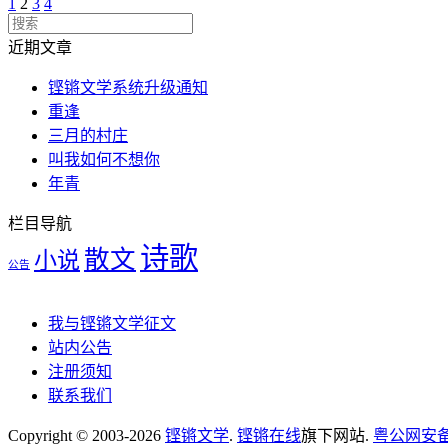
1
2
3
4
近期文章
铿锵文学系统升级通知
重逢
三月的村庄
叫我如何不想你
年青
栏目导航
诗歌
散文
小说
公告
我与铿锵文学征文
站内公告
注册须知
联系我们
Copyright © 2003-2026
铿锵文学
.
铿锵在线
旗下网站.
粤公网安备 4