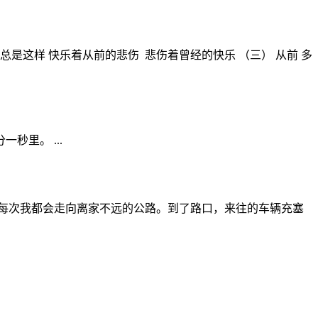
总是这样 快乐着从前的悲伤 悲伤着曾经的快乐 （三） 从前 多
秒里。 ...
次我都会走向离家不远的公路。到了路口，来往的车辆充塞