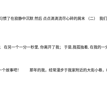
偏习惯了在寂静中沉默 然后 点点滴滴流尽心碎的屑末 （二） 我们
 在另一个一分一秒里, 你离开了我； 于是,我孤独着, 在我的一分一
个故事吧！ 那年的我，经常漫步于我家附近的大街小巷，每