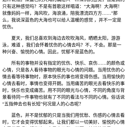
只有这种感觉吗？不是有首歌这样唱道：“大海啊！大海啊！
就像妈妈一样，海风吹，海浪涌，陪我漂流四方方……”那
么，我说深蓝色的大海也可以给人温暖的感觉 ，并不一定是
忧伤。
夏天，我们总喜欢到海边去吹吹海风，晒晒太阳，游游
泳，难道 ，我们会怀着忧伤的心情去吗？不，不会。那是一
种兴奋、愉悦的心情。因此，忧郁不是蓝色的。
所有的事物并没有指定的忧伤、快乐、哀伤……的颜色或
心情，只是各人看待事物的眼光与心情的问题。当用忧伤的心
情去看等待事物时，原本快乐的事也将变得伤感。当用愉快的
心情去看时，事情也变得开朗。当用痛苦的眼光去看快乐的事
时，快乐也变成痛苦。用不同的眼光与心情，不同的角度与背
景看待同一件事物也就有了不同的看法与不同的心情。俗话说
“五指伸去也有长短”何况是人的心态呢？
蓝色，并不是忧郁的只是当我们用忧愁、伤感的心情去看
时，它才会变得忧郁起来。让我们都以一切美好、愉悦的心情