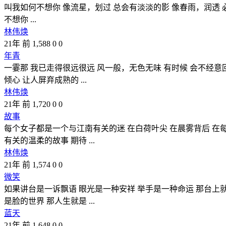
叫我如何不想你 像流星，划过 总会有淡淡的影 像春雨，润透
不想你 ...
林伟焕
21年 前
1,588
0
0
年青
一霎那 我已走得很远很远 风一般，无色无味 有时候 会不经意
倾心 让人屏弃成熟的 ...
林伟焕
21年 前
1,720
0
0
故事
每个女子都是一个与江南有关的迷 在白荷叶尖 在晨雾背后 在
有关的温柔的故事 期待 ...
林伟焕
21年 前
1,574
0
0
微笑
如果讲台是一诉飘语 眼光是一种安祥 举手是一种命运 那台上
是脸的世界 那人生就是 ...
蓝天
21年 前
1,648
0
0