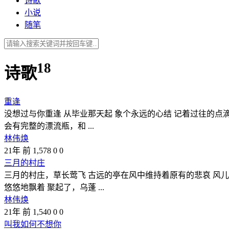
诗歌
小说
随笔
18
诗歌
重逢
没想过与你重逢 从毕业那天起 象个永远的心结 记着过往的点
会有完整的漂流瓶，和 ...
林伟焕
21年 前
1,578
0
0
三月的村庄
三月的村庄，草长莺飞 古远的亭在风中维持着原有的悲哀 风儿
悠悠地飘着 聚起了，乌蓬 ...
林伟焕
21年 前
1,540
0
0
叫我如何不想你