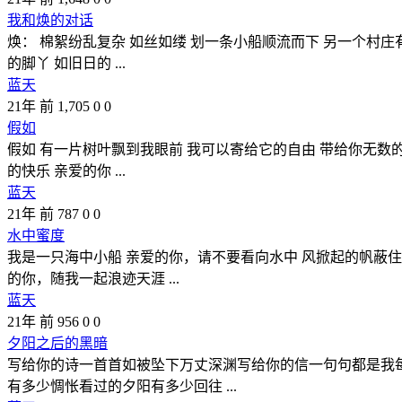
我和焕的对话
焕： 棉絮纷乱复杂 如丝如缕 划一条小船顺流而下 另一个村庄
的脚丫 如旧日的 ...
蓝天
21年 前
1,705
0
0
假如
假如 有一片树叶飘到我眼前 我可以寄给它的自由 带给你无数的
的快乐 亲爱的你 ...
蓝天
21年 前
787
0
0
水中蜜度
我是一只海中小船 亲爱的你，请不要看向水中 风掀起的帆蔽住
的你，随我一起浪迹天涯 ...
蓝天
21年 前
956
0
0
夕阳之后的黑暗
写给你的诗一首首如被坠下万丈深渊写给你的信一句句都是我
有多少惆怅看过的夕阳有多少回往 ...