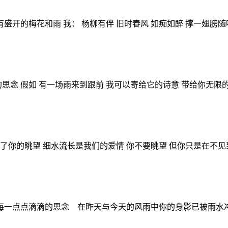
有盛开的梅花和雨 我： 杨柳有伴 旧时春风 如痴如醉 撑一翅膀随
思念 假如 有一场雨来到跟前 我可以寄给它的诗意 带给你无限的
了你的眺望 细水流长是我们的爱情 你不要眺望 但你只是在不见到
每一点点滴滴的思念 在昨天与今天的风雨中你的身影已被雨水