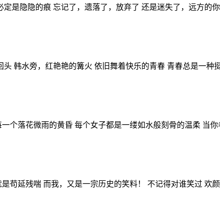
 必定是隐隐的痕 忘记了，遗落了，放弃了 还是迷失了，远方的你
回头 韩水旁，红艳艳的篝火 依旧舞着快乐的青春 青春总是一种
每一个落花微雨的黄昏 每个女子都是一缕如水般刻骨的温柔 当你
就是苟延残喘 而我，又是一宗历史的笑料！ 不记得对谁笑过 欢颜