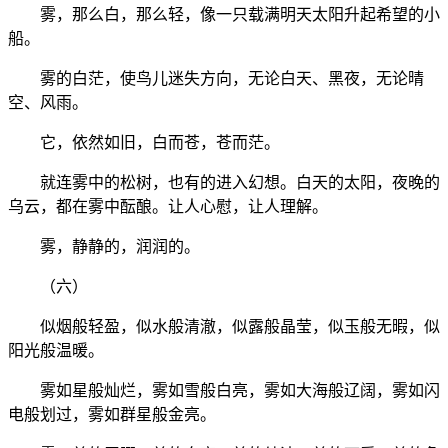
雾，那么白，那么轻，像一只载满明天太阳升起希望的小
船。
雾的白茫，使鸟儿迷失方向，无论白天、黑夜，无论晴
空、风雨。
它，依然如旧，白而苍，苍而茫。
就连雾中的松树，也有的进入幻想。白天的太阳，夜晚的
乌云，都在雾中酝酿。让人心慰，让人理解。
雾，静静的，润润的。
（六）
似烟般轻盈，似水般清澈，似露般晶莹，似玉般无暇，似
阳光般温暖。
雾如星般灿烂，雾如雪般白亮，雾如大海般辽阔，雾如闪
电般划过，雾如群星般金亮。