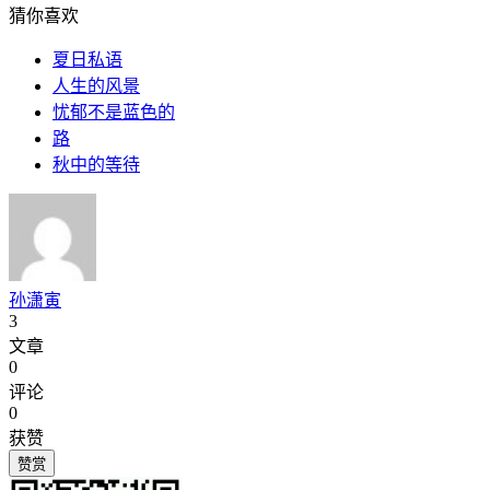
猜你喜欢
夏日私语
人生的风景
忧郁不是蓝色的
路
秋中的等待
孙潇寅
3
文章
0
评论
0
获赞
赞赏