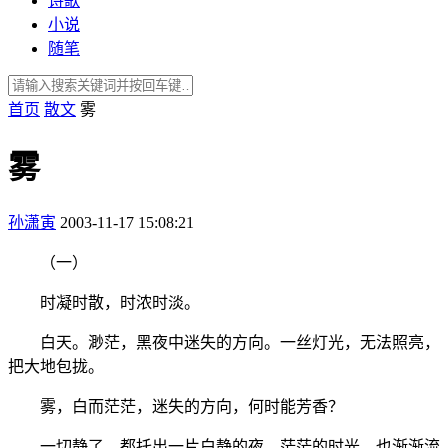
诗歌
小说
随笔
首页
散文
雾
雾
孙潇寅
2003-11-17 15:08:21
（一）
时凝时散，时浓时淡。
白天。渺茫，黑夜中迷失的方向。一丝灯光，无法照亮，
把大地包拢。
雾，白而茫茫，迷失的方向，何时能芳香？
一切静了，都托出一片白静的夜。茫茫的时光，也渐渐流